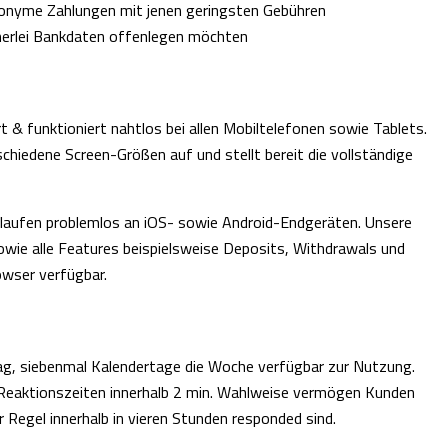
nonyme Zahlungen mit jenen geringsten Gebühren
nerlei Bankdaten offenlegen möchten
 & funktioniert nahtlos bei allen Mobiltelefonen sowie Tablets.
rschiedene Screen-Größen auf und stellt bereit die vollständige
 laufen problemlos an iOS- sowie Android-Endgeräten. Unsere
wie alle Features beispielsweise Deposits, Withdrawals und
owser verfügbar.
ag, siebenmal Kalendertage die Woche verfügbar zur Nutzung.
en Reaktionszeiten innerhalb 2 min. Wahlweise vermögen Kunden
Regel innerhalb in vieren Stunden responded sind.