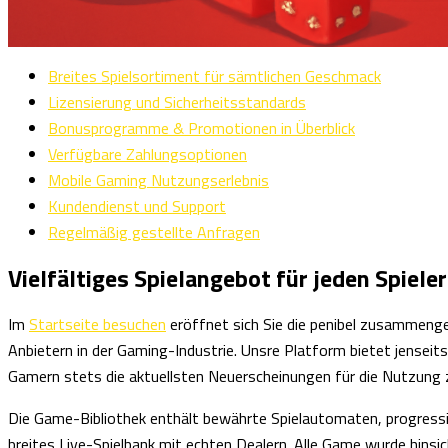
Breites Spielsortiment für sämtlichen Geschmack
Lizensierung und Sicherheitsstandards
Bonusprogramme & Promotionen in Überblick
Verfügbare Zahlungsoptionen
Mobile Gaming Nutzungserlebnis
Kundendienst und Support
Regelmäßig gestellte Anfragen
Vielfältiges Spielangebot für jeden Spiele
Im
Startseite besuchen
eröffnet sich Sie die penibel zusammenge
Anbietern in der Gaming-Industrie. Unsre Platform bietet jenseit
Gamern stets die aktuellsten Neuerscheinungen für die Nutzung z
Die Game-Bibliothek enthält bewährte Spielautomaten, progressi
breites Live-Spielbank mit echten Dealern. Alle Game wurde hinsic