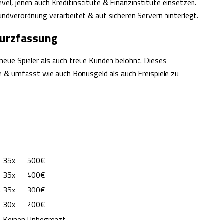
vel, jenen auch Kreditinstitute & Finanzinstitute einsetzen.
verordnung verarbeitet & auf sicheren Servern hinterlegt.
urzfassung
ue Spieler als auch treue Kunden belohnt. Dieses
e & umfasst wie auch Bonusgeld als auch Freispiele zu
35x
500€
35x
400€
n
35x
300€
30x
200€
Keinen
Unbegrenzt