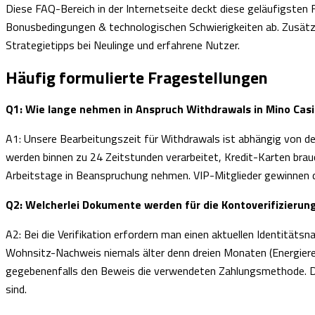
Diese FAQ-Bereich in der Internetseite deckt diese geläufigste
Bonusbedingungen & technologischen Schwierigkeiten ab. Zusätzli
Strategietipps bei Neulinge und erfahrene Nutzer.
Häufig formulierte Fragestellungen
Q1: Wie lange nehmen in Anspruch Withdrawals in Mino Cas
A1: Unsere Bearbeitungszeit für Withdrawals ist abhängig von der
werden binnen zu 24 Zeitstunden verarbeitet, Kredit-Karten bra
Arbeitstage in Beanspruchung nehmen. VIP-Mitglieder gewinnen 
Q2: Welcherlei Dokumente werden für die Kontoverifizierun
A2: Bei die Verifikation erfordern man einen aktuellen Identität
Wohnsitz-Nachweis niemals älter denn dreien Monaten (Energie
gegebenenfalls den Beweis die verwendeten Zahlungsmethode. D
sind.