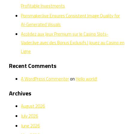
Profitable Investments
Pornmaker.live Ensures Consistent Image Quality for
AI-Generated Visuals
Accédez aux Jeux Premium sur le Casino Slots-
Vader.live avec des Bonus Exclusifs | Jouez au Casino en
Ligne
Recent Comments
A WordPress Commenter
on
Hello world!
Archives
August 2026
July 2026
June 2026