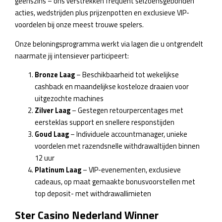
geenszins – ons verstrekken frequent seizoensgebonden
acties, wedstrijden plus prijzenpotten en exclusieve VIP-
voordelen bij onze meest trouwe spelers.
Onze beloningsprogramma werkt via lagen die u ontgrendelt
naarmate jij intensiever participeert:
Bronze Laag
– Beschikbaarheid tot wekelijkse
cashback en maandelijkse kosteloze draaien voor
uitgezochte machines
Zilver Laag
– Gestegen retourpercentages met
eersteklas support en snellere responstijden
Goud Laag
– Individuele accountmanager, unieke
voordelen met razendsnelle withdrawaltijden binnen
12 uur
Platinum Laag
– VIP-evenementen, exclusieve
cadeaus, op maat gemaakte bonusvoorstellen met
top deposit- met withdrawallimieten
Ster Casino Nederland Winner