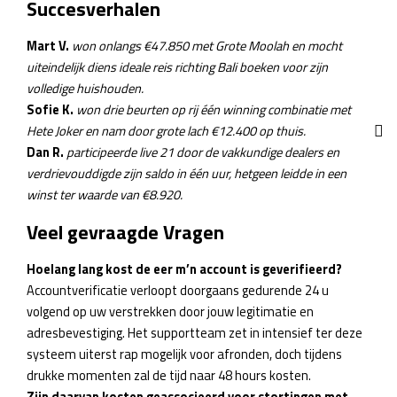
Succesverhalen
Mart V.
won onlangs €47.850 met Grote Moolah en mocht
uiteindelijk diens ideale reis richting Bali boeken voor zijn
volledige huishouden.
Sofie K.
won drie beurten op rij één winning combinatie met
Hete Joker en nam door grote lach €12.400 op thuis.
Dan R.
participeerde live 21 door de vakkundige dealers en
verdrievouddigde zijn saldo in één uur, hetgeen leidde in een
winst ter waarde van €8.920.
Veel gevraagde Vragen
Hoelang lang kost de eer m’n account is geverifieerd?
Accountverificatie verloopt doorgaans gedurende 24 u
volgend op uw verstrekken door jouw legitimatie en
adresbevestiging. Het supportteam zet in intensief ter deze
systeem uiterst rap mogelijk voor afronden, doch tijdens
drukke momenten zal de tijd naar 48 hours kosten.
Zijn daarvan kosten geassocieerd voor stortingen met