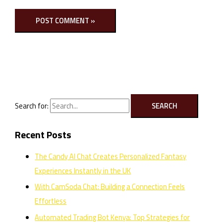
Search for:
Recent Posts
The Candy AI Chat Creates Personalized Fantasy
Experiences Instantly in the UK
With CamSoda Chat: Building a Connection Feels
Effortless
Automated Trading Bot Kenya: Top Strategies for