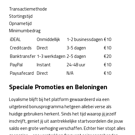
Transactiemethode
Stortingstijd
Opnametijd
Minimumbedrag
iDEAL
Onmiddellijk
1-2 businessdagen
€10
Creditcards
Direct
3-5 dagen
€10
Banktransfer
1-3 werkdagen
2-5 dagen
€20
PayPal
Instant
24-48 uur
€10
Paysafecard
Direct
N/A
€10
Speciale Promoties en Beloningen
Loyalisme blijft bij het platform gewaardeerd via een
uitgebreid bonusprogramma hetgeen allebei verse als
huidige gebruikers herkent. Sinds het tijd waarop jij jezelf
inschrijft, geniet jij uit aantrekkelijke startvoordelen die jouw
saldo een grote verhoging verschaffen. Echter hier stopt alles