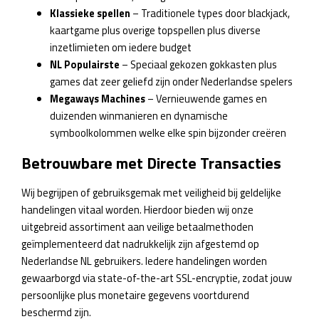
Klassieke spellen
– Traditionele types door blackjack,
kaartgame plus overige topspellen plus diverse
inzetlimieten om iedere budget
NL Populairste
– Speciaal gekozen gokkasten plus
games dat zeer geliefd zijn onder Nederlandse spelers
Megaways Machines
– Vernieuwende games en
duizenden winmanieren en dynamische
symboolkolommen welke elke spin bijzonder creëren
Betrouwbare met Directe Transacties
Wij begrijpen of gebruiksgemak met veiligheid bij geldelijke
handelingen vitaal worden. Hierdoor bieden wij onze
uitgebreid assortiment aan veilige betaalmethoden
geïmplementeerd dat nadrukkelijk zijn afgestemd op
Nederlandse NL gebruikers. Iedere handelingen worden
gewaarborgd via state-of-the-art SSL-encryptie, zodat jouw
persoonlijke plus monetaire gegevens voortdurend
beschermd zijn.