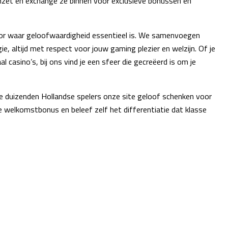
 inzet en exchange ze binnen voor exclusieve bonussen en
ctor waar geloofwaardigheid essentieel is. We samenvoegen
 altijd met respect voor jouw gaming plezier en welzijn. Of je
casino’s, bij ons vind je een sfeer die gecreëerd is om je
e duizenden Hollandse spelers onze site geloof schenken voor
 je welkomstbonus en beleef zelf het differentiatie dat klasse