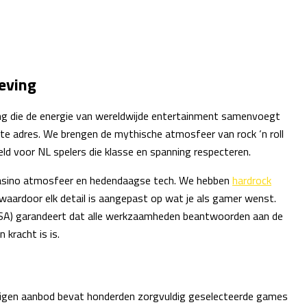
eving
ing die de energie van wereldwijde entertainment samenvoegt
ste adres. We brengen de mythische atmosfeer van rock ‘n roll
ld voor NL spelers die klasse en spanning respecteren.
 casino atmosfeer en hedendaagse tech. We hebben
hardrock
 waardoor elk detail is aangepast op wat je als gamer wenst.
KSA) garandeert dat alle werkzaamheden beantwoorden aan de
kracht is is.
e eigen aanbod bevat honderden zorgvuldig geselecteerde games