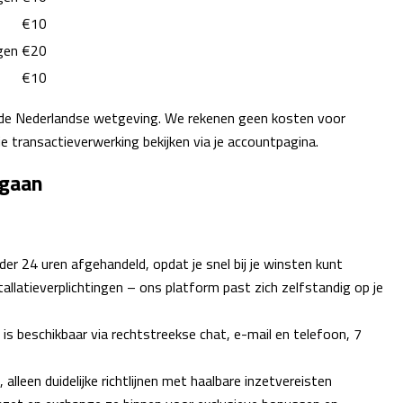
€10
gen
€20
€10
n de Nederlandse wetgeving. We rekenen geen kosten voor
je transactieverwerking bekijken via je accountpagina.
 gaan
 24 uren afgehandeld, opdat je snel bij je winsten kunt
llatieverplichtingen – ons platform past zich zelfstandig op je
s beschikbaar via rechtstreekse chat, e-mail en telefoon, 7
alleen duidelijke richtlijnen met haalbare inzetvereisten