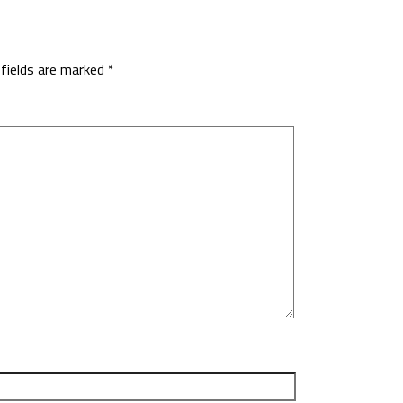
 fields are marked
*