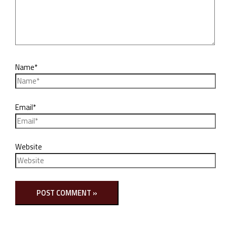
Name*
Email*
Website