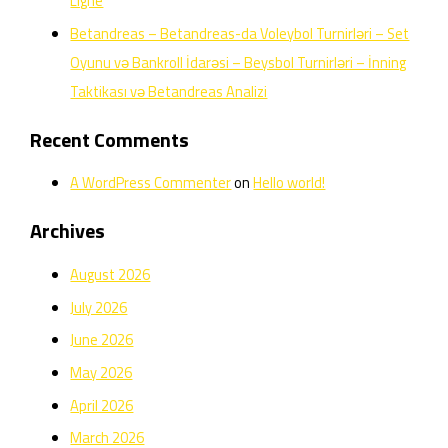
Ligne
Betandreas – Betandreas-da Voleybol Turnirləri – Set
Oyunu və Bankroll İdarəsi – Beysbol Turnirləri – İnning
Taktikası və Betandreas Analizi
Recent Comments
A WordPress Commenter
on
Hello world!
Archives
August 2026
July 2026
June 2026
May 2026
April 2026
March 2026