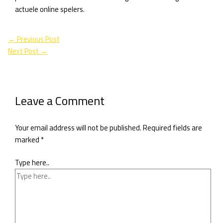
actuele online spelers.
←
Previous Post
Next Post
→
Leave a Comment
Your email address will not be published.
Required fields are
marked
*
Type here..