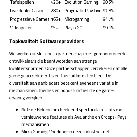
Tafelspellen
420+
Evolution Gaming
98.5%
Live dealer Casino
280+
Pragmatic Play Live
97.8%
Progressieve Games
165+
Microgaming
94.7%
Videopoker
95+
Play’n GO
99.1%
Topkwaliteit Softwareproviders
We werken uitsluitend in partnerschap met gerenommeerde
ontwikkelaars die beantwoorden aan strenge
kwaliteitsnormen. Onze partnerschappen verzekeren dat alle
game geaccrediteerd is en faire uitkomsten biedt. De
diversiteit aan aanbieders betekent eveneens variatie in
mechanismen, themes en bonusfuncties die de game-
ervaring verrijken.
NetEnt: Bekend om beeldend spectaculaire slots met
vernieuwende features als Avalanche en Groeps- Pays
mechanismen
Micro Gaming: Voorloper in deze industrie met