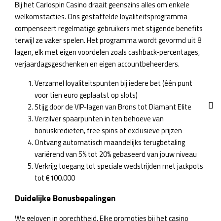
Bij het Carlospin Casino draait geenszins alles om enkele
welkomstacties. Ons gestaffelde loyaliteitsprogramma
compenseert regelmatige gebruikers met stijgende benefits
terwijl ze vaker spelen. Het programma wordt gevormd uit 8
lagen, elk met eigen voordelen zoals cashback-percentages,
verjaardagsgeschenken en eigen accountbeheerders.
Verzamel loyaliteitspunten bij iedere bet (één punt
voor tien euro geplaatst op slots)
Stijg door de VIP-lagen van Brons tot Diamant Elite
Verzilver spaarpunten in ten behoeve van
bonuskredieten, free spins of exclusieve prijzen
Ontvang automatisch maandelijks terugbetaling
variërend van 5% tot 20% gebaseerd van jouw niveau
Verkrijg toegang tot speciale wedstrijden met jackpots
tot €100.000
Duidelijke Bonusbepalingen
We geloven in oprechtheid. Elke promoties bij het casino