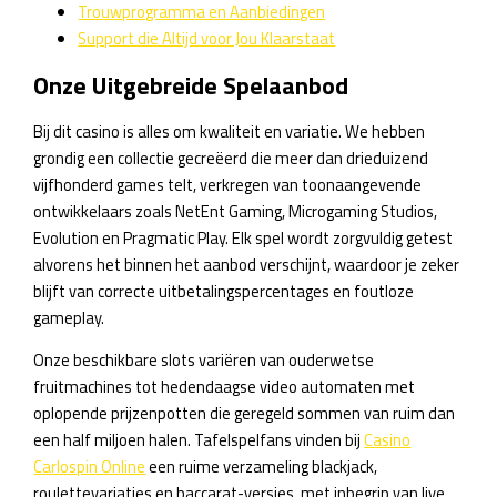
Trouwprogramma en Aanbiedingen
Support die Altijd voor Jou Klaarstaat
Onze Uitgebreide Spelaanbod
Bij dit casino is alles om kwaliteit en variatie. We hebben
grondig een collectie gecreëerd die meer dan drieduizend
vijfhonderd games telt, verkregen van toonaangevende
ontwikkelaars zoals NetEnt Gaming, Microgaming Studios,
Evolution en Pragmatic Play. Elk spel wordt zorgvuldig getest
alvorens het binnen het aanbod verschijnt, waardoor je zeker
blijft van correcte uitbetalingspercentages en foutloze
gameplay.
Onze beschikbare slots variëren van ouderwetse
fruitmachines tot hedendaagse video automaten met
oplopende prijzenpotten die geregeld sommen van ruim dan
een half miljoen halen. Tafelspelfans vinden bij
Casino
Carlospin Online
een ruime verzameling blackjack,
roulettevariaties en baccarat-versies, met inbegrip van live