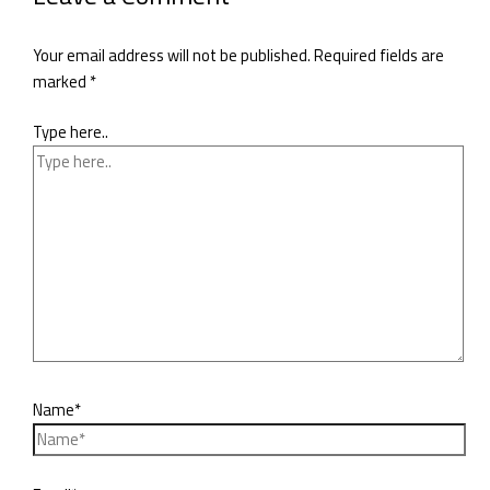
Your email address will not be published.
Required fields are
marked
*
Type here..
Name*