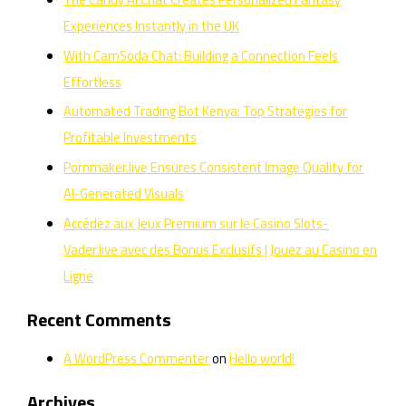
Experiences Instantly in the UK
With CamSoda Chat: Building a Connection Feels
Effortless
Automated Trading Bot Kenya: Top Strategies for
Profitable Investments
Pornmaker.live Ensures Consistent Image Quality for
AI-Generated Visuals
Accédez aux Jeux Premium sur le Casino Slots-
Vader.live avec des Bonus Exclusifs | Jouez au Casino en
Ligne
Recent Comments
A WordPress Commenter
on
Hello world!
Archives