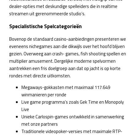
dealer-opties met deskundige spelleiders die in realtime
streamen uit gerenommeerde studio’s.
Specialistische Spelcategorieën
Bovenop de standaard casino-aanbiedingen presenteren we
eveneens nichegames aan die dikwijls over het hoofd blijven
gezien. Overweeg aan crash- games, fish shooting spellen en
multiplier amusement. Dergelijke moderne spelvormen
aantrekken een fris doelgroep aan dat op jacht is op korte
rondes met directe uitkomsten.
Megaways-gokkasten met maximaal 117.649
winmanieren per ronde
Live game programma’s zoals Gek Time en Monopoly
Live
Unieke Carlospin-games ontwikkeld in samenwerking
met onze partners
Traditionele videopoker-versies met maximale RTP-