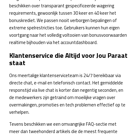
beschikken over transparant gespecificeerde wagering
requirements, gewoonlijk tussen 30 keer en 40 keer het
bonuskrediet. We passen nooit verborgen bepalingen of
extreme spelrestricties toe. Gebruikers kunnen hun eigen
voortgang naar het volledig voltooien van bonusvoorwaarden
realtime bijhouden via het accountdashboard.
Klantenservice die Altijd voor Jou Paraat
staat
Ons meertalige klantenserviceteam is 24/7 bereikbaar via
directe chat, e-mail en telefonisch contact. Het gemiddelde
responstijd via live chat is korter dan negentig seconden, en
de medewerkers zijn getraind om moeilijke vragen over
overmakingen, promoties en tech problemen effectief op te
verhelpen.
Tevens beschikken we een omvangrijke FAQ-sectie met
meer dan tweehonderd artikels die de meest frequente