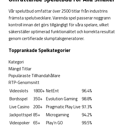
Vår spelutbud omfattar över 2500 titlar från industrins
främsta spelutvecklare. Varenda spel passerar noggrann
kontroll innan det görs tillgängligt för våra spelare, vilket
säkerställer optimerad funktionalitet och korrekta resultat
genom certifierade slumptalsgeneratorer.
Topprankade Spelkategorier
Kategori
Mängd Titlar
Populäraste Tillhandahållare
RTP-Genomsnitt
Videoslots
1800+
NetEnt
96.4%
Bordsspel
350+
Evolution Gaming
98.8%
Live Casino
200+
Pragmatic Play Live
97.3%
Jackpottspel
85+
Microgaming
94.2%
Videopoker
65+
Play’n GO
99.5%