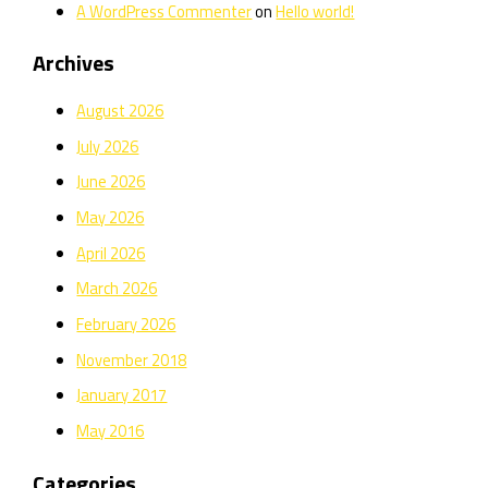
A WordPress Commenter
on
Hello world!
Archives
August 2026
July 2026
June 2026
May 2026
April 2026
March 2026
February 2026
November 2018
January 2017
May 2016
Categories