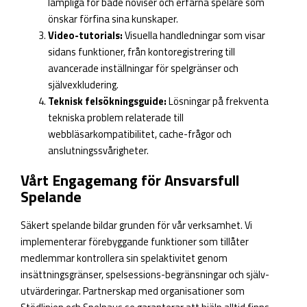
lämpliga för både noviser och erfarna spelare som
önskar förfina sina kunskaper.
Video-tutorials:
Visuella handledningar som visar
sidans funktioner, från kontoregistrering till
avancerade inställningar för spelgränser och
självexkludering.
Teknisk felsökningsguide:
Lösningar på frekventa
tekniska problem relaterade till
webbläsarkompatibilitet, cache-frågor och
anslutningssvårigheter.
Vårt Engagemang för Ansvarsfull
Spelande
Säkert spelande bildar grunden för vår verksamhet. Vi
implementerar förebyggande funktioner som tillåter
medlemmar kontrollera sin spelaktivitet genom
insättningsgränser, spelsessions-begränsningar och själv-
utvärderingar. Partnerskap med organisationer som