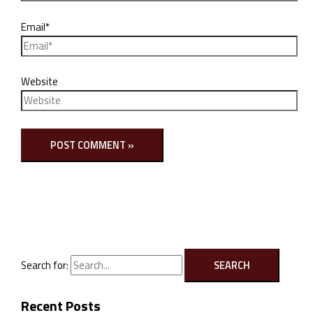
Email*
Website
Search for:
Recent Posts