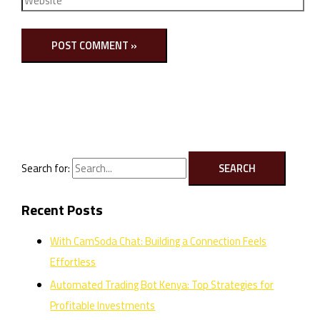
Search for:
Recent Posts
With CamSoda Chat: Building a Connection Feels
Effortless
Automated Trading Bot Kenya: Top Strategies for
Profitable Investments