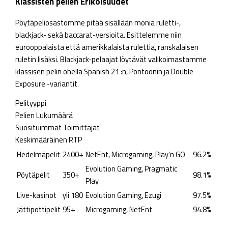
Klassisten pelien Erikoisuudet
Pöytäpeliosastomme pitää sisällään monia ruletti-,
blackjack- sekä baccarat-versioita. Esittelemme niin
eurooppalaista että amerikkalaista rulettia, ranskalaisen
ruletin lisäksi. Blackjack-pelaajat löytävät valikoimastamme
klassisen pelin ohella Spanish 21 :n, Pontoonin ja Double
Exposure -variantit.
Pelityyppi
Pelien Lukumäärä
Suosituimmat Toimittajat
Keskimääräinen RTP
Hedelmäpelit
2400+
NetEnt, Microgaming, Play’n GO
96.2%
Evolution Gaming, Pragmatic
Pöytäpelit
350+
98.1%
Play
Live-kasinot
yli 180
Evolution Gaming, Ezugi
97.5%
Jättipottipelit
95+
Microgaming, NetEnt
94.8%