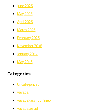
June 2026
May 2026
April 2026
March 2026
February 2026
November 2018
January 2017
May 2016
Categories
Uncategorized
vavada
vavadakasynoonlinepl
vavadatestpl