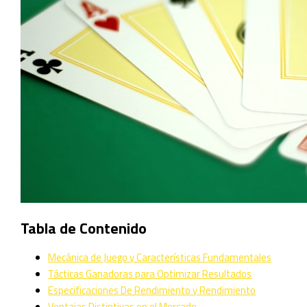
Tabla de Contenido
Mecánica de Juego y Características Fundamentales
Tácticas Ganadoras para Optimizar Resultados
Especificaciones De Rendimiento y Rendimiento
Ventajas Distintivas en el Mercado