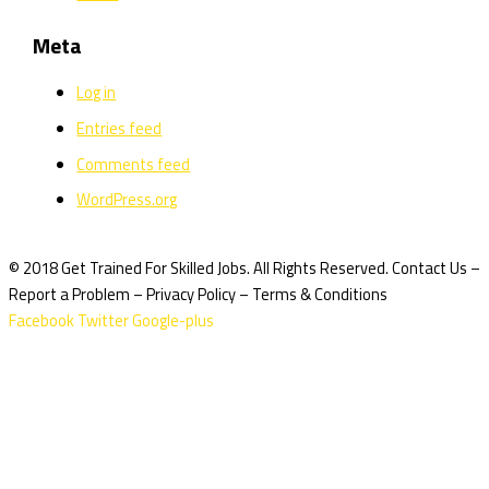
Meta
Log in
Entries feed
Comments feed
WordPress.org
© 2018 Get Trained For Skilled Jobs. All Rights Reserved. Contact Us –
Report a Problem – Privacy Policy – Terms & Conditions
Facebook
Twitter
Google-plus