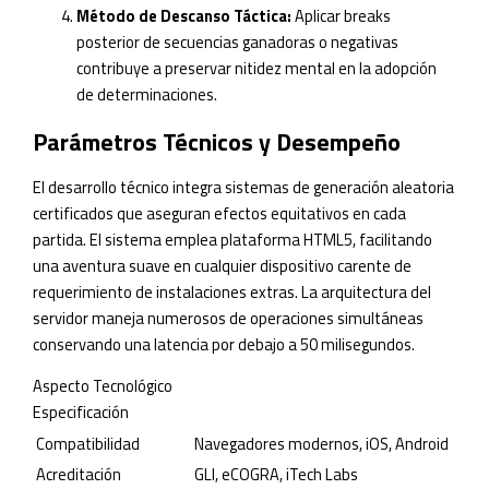
Método de Descanso Táctica:
Aplicar breaks
posterior de secuencias ganadoras o negativas
contribuye a preservar nitidez mental en la adopción
de determinaciones.
Parámetros Técnicos y Desempeño
El desarrollo técnico integra sistemas de generación aleatoria
certificados que aseguran efectos equitativos en cada
partida. El sistema emplea plataforma HTML5, facilitando
una aventura suave en cualquier dispositivo carente de
requerimiento de instalaciones extras. La arquitectura del
servidor maneja numerosos de operaciones simultáneas
conservando una latencia por debajo a 50 milisegundos.
Aspecto Tecnológico
Especificación
Compatibilidad
Navegadores modernos, iOS, Android
Acreditación
GLI, eCOGRA, iTech Labs