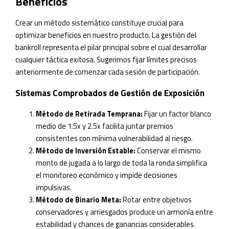
Beneficios
Crear un método sistemático constituye crucial para
optimizar beneficios en nuestro producto. La gestión del
bankroll representa el pilar principal sobre el cual desarrollar
cualquier táctica exitosa. Sugerimos fijar límites precisos
anteriormente de comenzar cada sesión de participación.
Sistemas Comprobados de Gestión de Exposición
Método de Retirada Temprana:
Fijar un factor blanco
medio de 1.5x y 2.5x facilita juntar premios
consistentes con mínima vulnerabilidad al riesgo.
Método de Inversión Estable:
Conservar el mismo
monto de jugada a lo largo de toda la ronda simplifica
el monitoreo económico y impide decisiones
impulsivas.
Método de Binario Meta:
Rotar entre objetivos
conservadores y arriesgados produce un armonía entre
estabilidad y chances de ganancias considerables.